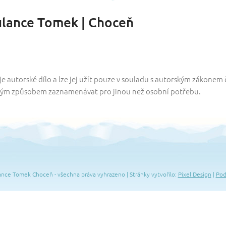
ulance Tomek | Choceň
 autorské dílo a lze jej užít pouze v souladu s autorským zákonem 
jiným způsobem zaznamenávat pro jinou než osobní potřebu.
ce Tomek Choceň - všechna práva vyhrazeno | Stránky vytvořilo:
Pixel Design
|
Pod