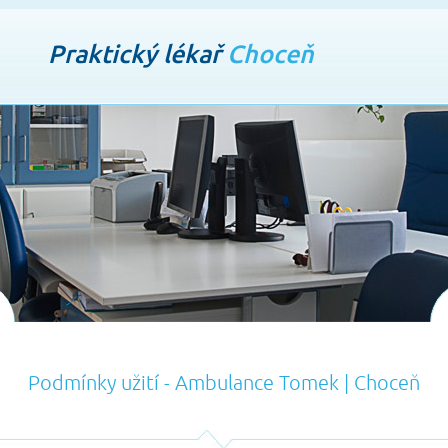
Praktický lékař
Choceň
Podmínky užití - Ambulance Tomek | Choceň